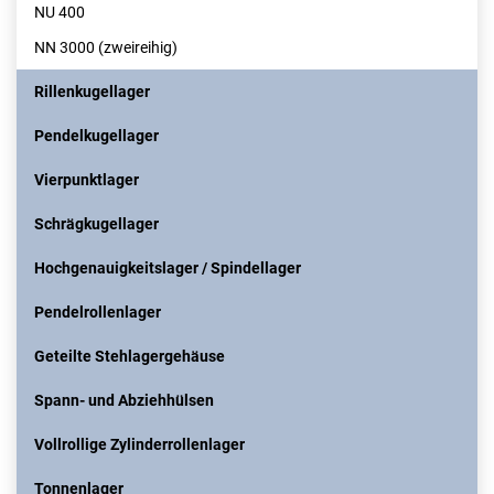
NU 400
NN 3000 (zweireihig)
Rillenkugellager
Pendelkugellager
Vierpunktlager
Schrägkugellager
Hochgenauigkeitslager / Spindellager
Pendelrollenlager
Geteilte Stehlagergehäuse
Spann- und Abziehhülsen
Vollrollige Zylinderrollenlager
Tonnenlager