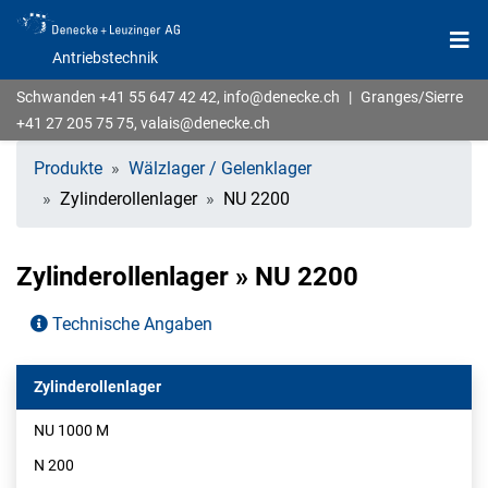
Antriebstechnik
Schwanden
+41 55 647 42 42
,
info@denecke.ch
|
Granges/Sierre
+41 27 205 75 75
,
valais@denecke.ch
Produkte
Wälzlager / Gelenklager
Zylinderollenlager
NU 2200
Zylinderollenlager » NU 2200
Technische Angaben
Zylinderollenlager
NU 1000 M
N 200