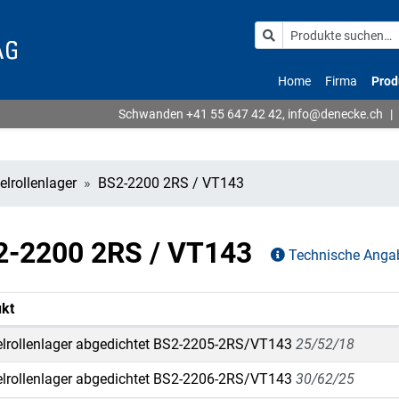
Home
Firma
Prod
Schwanden
+41 55 647 42 42
,
info@denecke.ch
|
lrollenlager
BS2-2200 2RS / VT143
S2-2200 2RS / VT143
Technische Anga
kt
lrollenlager abgedichtet BS2-2205-2RS/VT143
25/52/18
lrollenlager abgedichtet BS2-2206-2RS/VT143
30/62/25