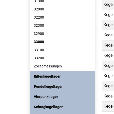
31300
Kegel
32000
Kegel
32200
Kegel
32300
32900
Kegel
33000
Kegel
33100
Kegel
33200
Kegel
Zollabmessungen
Kegel
Rillenkugellager
Kegel
Pendelkugellager
Kegel
Vierpunktlager
Kegel
Schrägkugellager