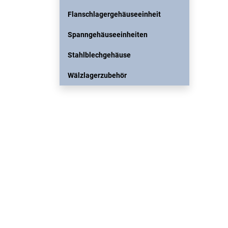
Flanschlagergehäuseeinheit
Spanngehäuseeinheiten
Stahlblechgehäuse
Wälzlagerzubehör