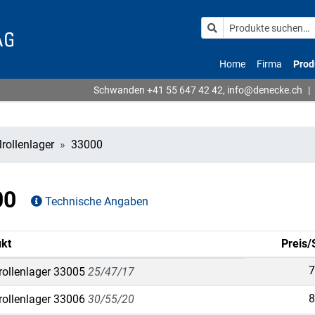
Home
Firma
Prod
Schwanden
+41 55 647 42 42
,
info@denecke.ch
|
rollenlager
33000
000
Technische Angaben
kt
Preis/
7
rollenlager 33005
25/47/17
8
rollenlager 33006
30/55/20