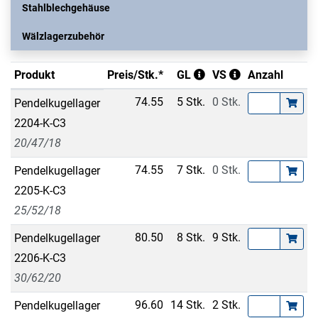
Stahlblechgehäuse
Wälzlagerzubehör
Produkt
Preis/Stk.*
GL
VS
Anzahl
74.55
5 Stk.
0 Stk.
Pendelkugellager
2204-K-C3
20/47/18
74.55
7 Stk.
0 Stk.
Pendelkugellager
2205-K-C3
25/52/18
80.50
8 Stk.
9 Stk.
Pendelkugellager
2206-K-C3
30/62/20
96.60
14 Stk.
2 Stk.
Pendelkugellager