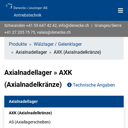
Antriebstechnik
Schwanden
+41 55 647 42 42
,
info@denecke.ch
|
Granges/Sierre
+41 27 205 75 75
,
valais@denecke.ch
Produkte
Wälzlager / Gelenklager
Axialnadellager
AXK (Axialnadelkränze)
Axialnadellager » AXK
(Axialnadelkränze)
Technische Angaben
Axialnadellager
AXK (Axialnadelkränze)
AS (Axiallagerscheiben)