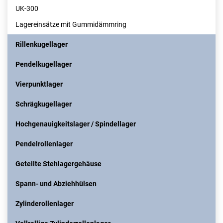
UK-300
Lagereinsätze mit Gummidämmring
Rillenkugellager
Pendelkugellager
Vierpunktlager
Schrägkugellager
Hochgenauigkeitslager / Spindellager
Pendelrollenlager
Geteilte Stehlagergehäuse
Spann- und Abziehhülsen
Zylinderollenlager