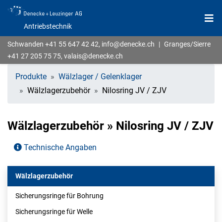
Antriebstechnik
Schwanden
+41 55 647 42 42
,
info@denecke.ch
|
Granges/Sierre
+41 27 205 75 75
,
valais@denecke.ch
Produkte
Wälzlager / Gelenklager
Wälzlagerzubehör
Nilosring JV / ZJV
Wälzlagerzubehör » Nilosring JV / ZJV
Technische Angaben
Wälzlagerzubehör
Sicherungsringe für Bohrung
Sicherungsringe für Welle