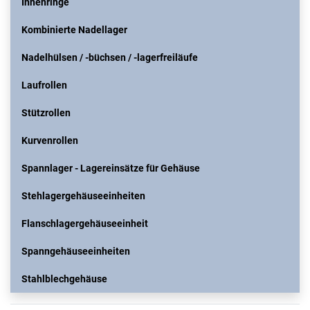
Innenringe
Kombinierte Nadellager
Nadelhülsen / -büchsen / -lagerfreiläufe
Laufrollen
Stützrollen
Kurvenrollen
Spannlager - Lagereinsätze für Gehäuse
Stehlagergehäuseeinheiten
Flanschlagergehäuseeinheit
Spanngehäuseeinheiten
Stahlblechgehäuse