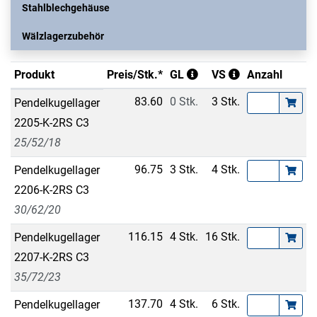
Stahlblechgehäuse
Wälzlagerzubehör
Produkt
Preis/Stk.*
GL
VS
Anzahl
83.60
0 Stk.
3 Stk.
Pendelkugellager
2205-K-2RS C3
25/52/18
96.75
3 Stk.
4 Stk.
Pendelkugellager
2206-K-2RS C3
30/62/20
116.15
4 Stk.
16 Stk.
Pendelkugellager
2207-K-2RS C3
35/72/23
137.70
4 Stk.
6 Stk.
Pendelkugellager