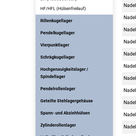
Nadel
HF/HFL (Hülsenfreilauf)
Nadel
Rillenkugellager
Nadel
Pendelkugellager
Nadel
Vierpunktlager
Nadel
Schrägkugellager
Nadel
Hochgenauigkeitslager /
Spindellager
Nadel
Pendelrollenlager
Nadel
Geteilte Stehlagergehäuse
Nadel
Spann- und Abziehhülsen
Nadel
Zylinderollenlager
Nadel