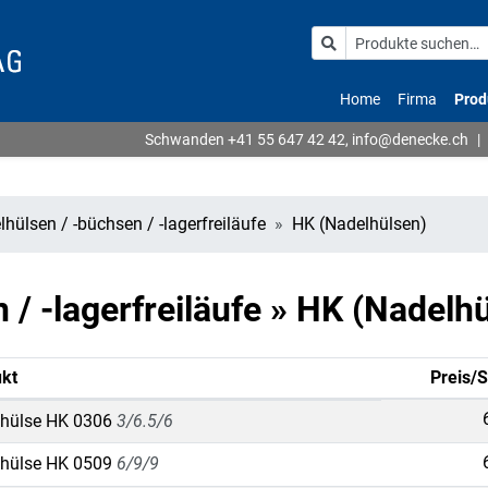
Home
Firma
Prod
Schwanden
+41 55 647 42 42
,
info@denecke.ch
|
hülsen / -büchsen / -lagerfreiläufe
HK (Nadelhülsen)
 / -lagerfreiläufe » HK (Nadelh
kt
Preis/S
hülse HK 0306
3/6.5/6
hülse HK 0509
6/9/9