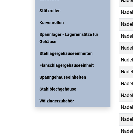
Nadel
Stützrollen
Nadel
Kurvenrollen
Nadel
Spannlager - Lagereinsätze für
Nadel
Gehäuse
Nadel
Stehlagergehäuseeinheiten
Nadel
Flanschlagergehäuseeinheit
Nadel
Spanngehäuseeinheiten
Nadel
Stahlblechgehäuse
Nadel
Wälzlagerzubehör
Nadel
Nadel
Nadel