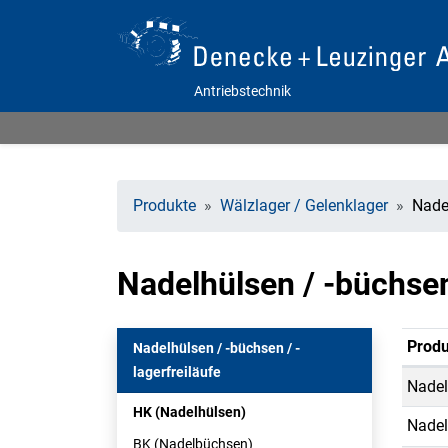
Antriebstechnik
Produkte
Wälzlager / Gelenklager
Nadel
Nadelhülsen / -büchsen
Produ
Nadelhülsen / -büchsen / -
lagerfreiläufe
Nadel
HK (Nadelhülsen)
Nadel
BK (Nadelbüchsen)