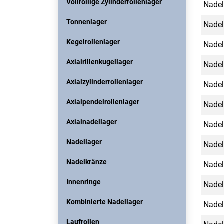
Vollrollige Zylinderrollenlager
Nadel
Tonnenlager
Nadel
Kegelrollenlager
Nadel
Axialrillenkugellager
Nadel
Axialzylinderrollenlager
Nadel
Axialpendelrollenlager
Nadel
Axialnadellager
Nadel
Nadellager
Nadel
Nadelkränze
Nadel
Innenringe
Nadel
Kombinierte Nadellager
Nadel
Laufrollen