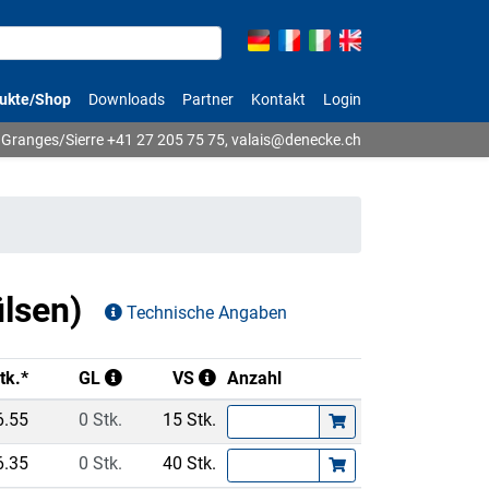
ukte/Shop
Downloads
Partner
Kontakt
Login
Granges/Sierre
+41 27 205 75 75
,
valais@denecke.ch
ülsen)
Technische Angaben
tk.*
GL
VS
Anzahl
6.55
0 Stk.
15 Stk.
6.35
0 Stk.
40 Stk.