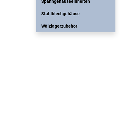
Spanngehäuseeinheiten
Stahlblechgehäuse
Wälzlagerzubehör