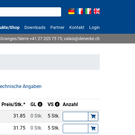
ukte/Shop
Downloads
Partner
Kontakt
Login
Granges/Sierre
+41 27 205 75 75
,
valais@denecke.ch
echnische Angaben
Preis/Stk.*
GL
VS
Anzahl
31.85
0 Stk.
5 Stk.
31.75
0 Stk.
5 Stk.