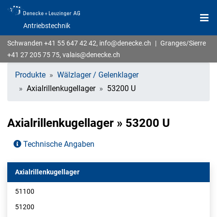
Antriebstechnik
Schwanden
+41 55 647 42 42
,
info@denecke.ch
|
Granges/Sierre
+41 27 205 75 75
,
valais@denecke.ch
Produkte
Wälzlager / Gelenklager
Axialrillenkugellager
53200 U
Axialrillenkugellager » 53200 U
Technische Angaben
Axialrillenkugellager
51100
51200