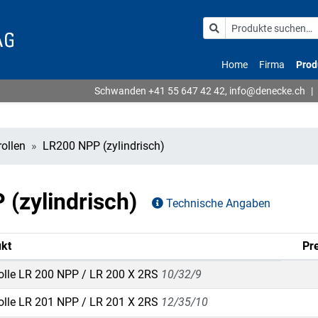
Home
Firma
Prod
Schwanden
+41 55 647 42 42
,
info@denecke.ch
|
ollen
LR200 NPP (zylindrisch)
 (zylindrisch)
Technische Angaben
kt
Pre
olle LR 200 NPP / LR 200 X 2RS
10/32/9
olle LR 201 NPP / LR 201 X 2RS
12/35/10