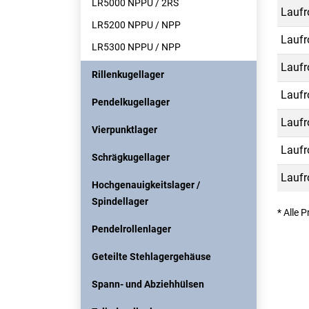
LR5000 NPPU / 2RS
Laufr
LR5200 NPPU / NPP
Laufr
LR5300 NPPU / NPP
Laufr
Rillenkugellager
Laufr
Pendelkugellager
Laufr
Vierpunktlager
Laufr
Schrägkugellager
Laufr
Hochgenauigkeitslager /
Spindellager
* Alle 
Pendelrollenlager
Geteilte Stehlagergehäuse
Spann- und Abziehhülsen