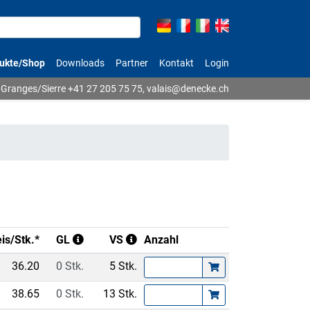
ukte/Shop
Downloads
Partner
Kontakt
Login
Granges/Sierre
+41 27 205 75 75
,
valais@denecke.ch
is/Stk.*
GL
VS
Anzahl
36.20
0 Stk.
5 Stk.
38.65
0 Stk.
13 Stk.