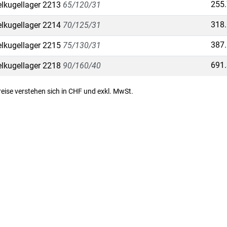
255
lkugellager 2213
65/120/31
318
lkugellager 2214
70/125/31
387
lkugellager 2215
75/130/31
691
lkugellager 2218
90/160/40
Preise verstehen sich in CHF und exkl. MwSt.