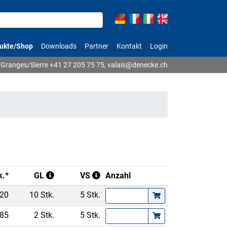
ukte/Shop
Downloads
Partner
Kontakt
Login
Granges/Sierre
+41 27 205 75 75
,
valais@denecke.ch
k.*
GL
VS
Anzahl
.20
10 Stk.
5 Stk.
.85
2 Stk.
5 Stk.