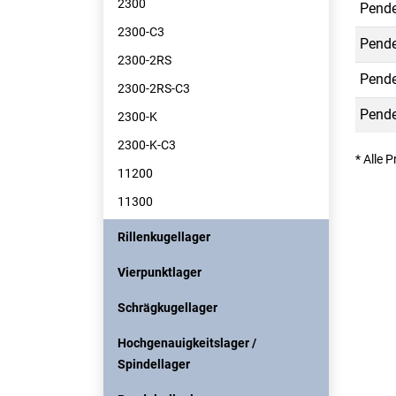
2300
Pende
2300-C3
Pende
2300-2RS
Pende
2300-2RS-C3
Pende
2300-K
2300-K-C3
* Alle 
11200
11300
Rillenkugellager
Vierpunktlager
Schrägkugellager
Hochgenauigkeitslager /
Spindellager