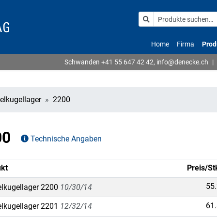
Home
Firma
Prod
Schwanden
+41 55 647 42 42
,
info@denecke.ch
|
elkugellager
2200
00
Technische Angaben
kt
Preis/St
55
lkugellager 2200
10/30/14
61
lkugellager 2201
12/32/14