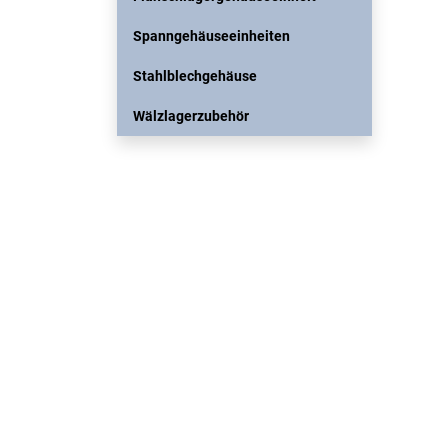
Spanngehäuseeinheiten
Stahlblechgehäuse
Wälzlagerzubehör