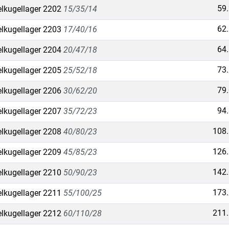
59
lkugellager 2202
15/35/14
62
lkugellager 2203
17/40/16
64
lkugellager 2204
20/47/18
73
lkugellager 2205
25/52/18
79
lkugellager 2206
30/62/20
94
lkugellager 2207
35/72/23
108
lkugellager 2208
40/80/23
126
lkugellager 2209
45/85/23
142
lkugellager 2210
50/90/23
173
lkugellager 2211
55/100/25
211
lkugellager 2212
60/110/28