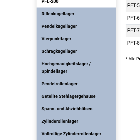
PFL-200
PFT-5
Rillenkugellager
PFT-6
Pendelkugellager
PFT-7
Vierpunktlager
PFT-8
Schrägkugellager
* Alle 
Hochgenauigkeitslager /
Spindellager
Pendelrollenlager
Geteilte Stehlagergehäuse
Spann- und Abziehhülsen
Zylinderollenlager
Vollrollige Zylinderrollenlager