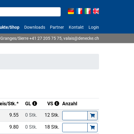
ukte/Shop
Downloads
Partner
Kontakt
Login
Granges/Sierre
+41 27 205 75 75
,
valais@denecke.ch
eis/Stk.*
GL
VS
Anzahl
9.55
0 Stk.
12 Stk.
9.80
0 Stk.
18 Stk.