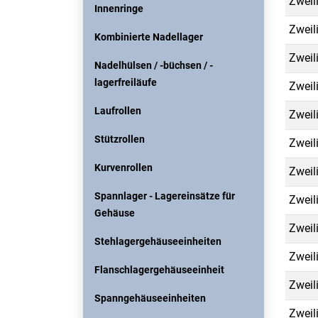
Zweil
Innenringe
Zweil
Kombinierte Nadellager
Zweil
Nadelhülsen / -büchsen / -
lagerfreiläufe
Zweil
Laufrollen
Zweil
Stützrollen
Zweil
Kurvenrollen
Zweil
Spannlager - Lagereinsätze für
Zweil
Gehäuse
Zweil
Stehlagergehäuseeinheiten
Zweil
Flanschlagergehäuseeinheit
Zweil
Spanngehäuseeinheiten
Zweil