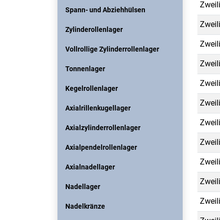
Zweil
Spann- und Abziehhülsen
Zweil
Zylinderollenlager
Zweil
Vollrollige Zylinderrollenlager
Zweil
Tonnenlager
Zweil
Kegelrollenlager
Zweil
Axialrillenkugellager
Zweil
Axialzylinderrollenlager
Zweil
Axialpendelrollenlager
Zweil
Axialnadellager
Zweil
Nadellager
Zweil
Nadelkränze