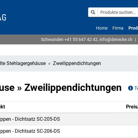
Home
Firma
Prod
Schwanden
+41 55 647 42 42
,
info@denecke.ch
|
ilte Stehlagergehäuse
Zweilippendichtungen
äuse » Zweilippendichtungen
T
kt
Preis
ippen - Dichtsatz SC-205-DS
ippen - Dichtsatz SC-206-DS