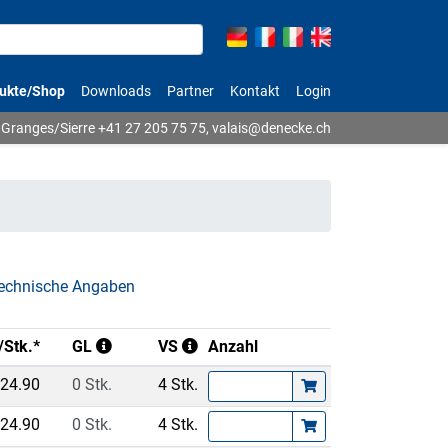
ukte/Shop
Downloads
Partner
Kontakt
Login
Granges/Sierre
+41 27 205 75 75
,
valais@denecke.ch
echnische Angaben
/Stk.*
GL
VS
Anzahl
24.90
0 Stk.
4 Stk.
24.90
0 Stk.
4 Stk.