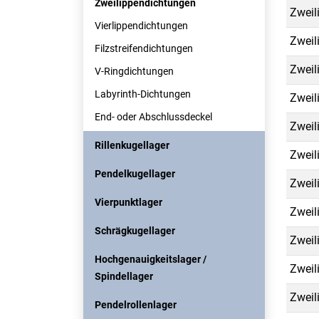
Zweilippendichtungen
Zweil
Vierlippendichtungen
Zweil
Filzstreifendichtungen
Zweil
V-Ringdichtungen
Labyrinth-Dichtungen
Zweil
End- oder Abschlussdeckel
Zweil
Rillenkugellager
Zweil
Pendelkugellager
Zweil
Vierpunktlager
Zweil
Schrägkugellager
Zweil
Hochgenauigkeitslager /
Zweil
Spindellager
Zweil
Pendelrollenlager