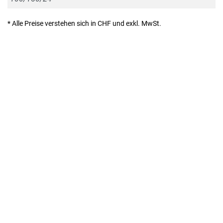
* Alle Preise verstehen sich in CHF und exkl. MwSt.
Denecke + Leuzinger AG | CH-8762 Schwanden | Sernftalstrasse 39 |