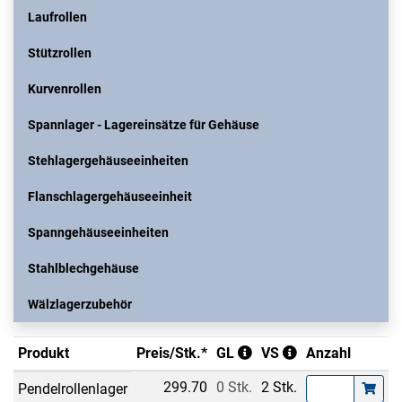
Laufrollen
Stützrollen
Kurvenrollen
Spannlager - Lagereinsätze für Gehäuse
Stehlagergehäuseeinheiten
Flanschlagergehäuseeinheit
Spanngehäuseeinheiten
Stahlblechgehäuse
Wälzlagerzubehör
Produkt
Preis/Stk.*
GL
VS
Anzahl
299.70
0 Stk.
2 Stk.
Pendelrollenlager