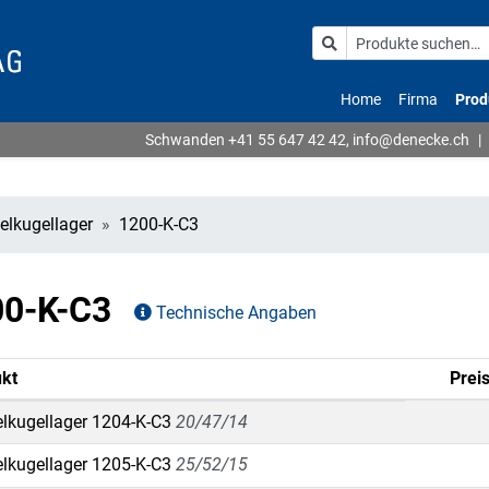
Home
Firma
Prod
Schwanden
+41 55 647 42 42
,
info@denecke.ch
|
elkugellager
1200-K-C3
00-K-C3
Technische Angaben
kt
Prei
lkugellager 1204-K-C3
20/47/14
lkugellager 1205-K-C3
25/52/15