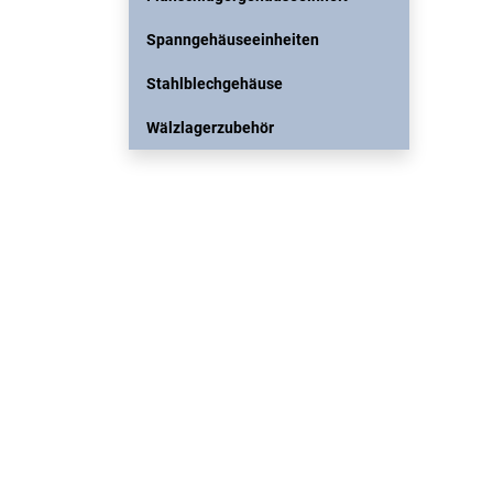
Spanngehäuseeinheiten
Stahlblechgehäuse
Wälzlagerzubehör