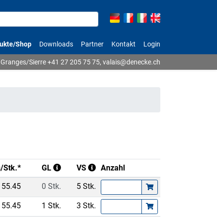
ukte/Shop
Downloads
Partner
Kontakt
Login
Granges/Sierre
+41 27 205 75 75
,
valais@denecke.ch
s/Stk.*
GL
VS
Anzahl
55.45
0 Stk.
5 Stk.
55.45
1 Stk.
3 Stk.