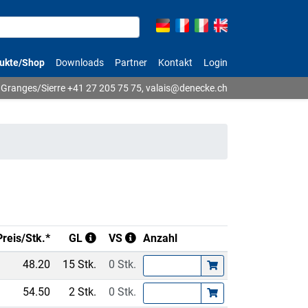
ukte/Shop
Downloads
Partner
Kontakt
Login
Granges/Sierre
+41 27 205 75 75
,
valais@denecke.ch
Preis/Stk.*
GL
VS
Anzahl
48.20
15 Stk.
0 Stk.
54.50
2 Stk.
0 Stk.