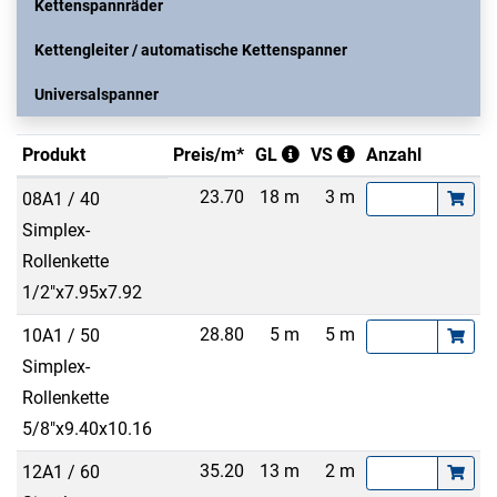
Kettenspannräder
Kettengleiter / automatische Kettenspanner
Universalspanner
Produkt
Preis/m*
GL
VS
Anzahl
23.70
18 m
3 m
08A1 / 40
Simplex-
Rollenkette
1/2"x7.95x7.92
28.80
5 m
5 m
10A1 / 50
Simplex-
Rollenkette
5/8"x9.40x10.16
35.20
13 m
2 m
12A1 / 60