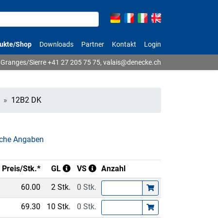
ukte/Shop
Downloads
Partner
Kontakt
Login
Granges/Sierre
+41 27 205 75 75
,
valais@denecke.ch
12B2 DK
che Angaben
Preis/Stk.*
GL
VS
Anzahl
60.00
2 Stk.
0 Stk.
69.30
10 Stk.
0 Stk.