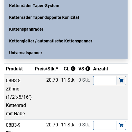
Kettenräder Taper-System
Kettenräder Taper doppelte Konizität
Kettenspannräder
Kettengleiter / automatische Kettenspanner
Universalspanner
Produkt
Preis/Stk.*
GL
VS
Anzahl
20.70
11 Stk.
0 Stk.
08B3-8
Zähne
(1/2"x5/16")
Kettenrad
mit Nabe
20.70
11 Stk.
0 Stk.
08B3-9