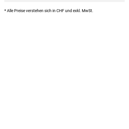
* Alle Preise verstehen sich in CHF und exkl. MwSt.
Denecke + Leuzinger AG | CH-8762 Schwanden | Sernftalstrasse 39 |