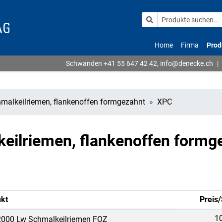
Home
Firma
Prod
Schwanden
+41 55 647 42 42
,
info@denecke.ch
|
malkeilriemen, flankenoffen formgezahnt
XPC
eilriemen, flankenoffen formg
kt
Preis/
1
000 Lw Schmalkeilriemen FOZ