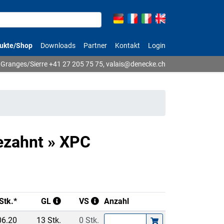
ukte/Shop
Downloads
Partner
Kontakt
Login
Granges/Sierre
+41 27 205 75 75
,
valais@denecke.ch
ezahnt » XPC
Stk.*
GL
VS
Anzahl
06.20
13 Stk.
0 Stk.