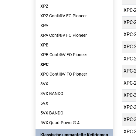
XPZ
XPC-2
XPZ Conti®V FO Pioneer
XPC-2
XPA
XPC-2
XPA Conti®V FO Pioneer
XPB
XPC-2
XPB Conti®V FO Pioneer
XPC-2
XPC
XPC-2
XPC Conti®V FO Pioneer
XPC-2
3VX
3VX BANDO
XPC-3
5VX
XPC-3
5VX BANDO
XPC-3
5VX Quad-Power® 4
XPC-3
Klassische ummantelte Keilriemen