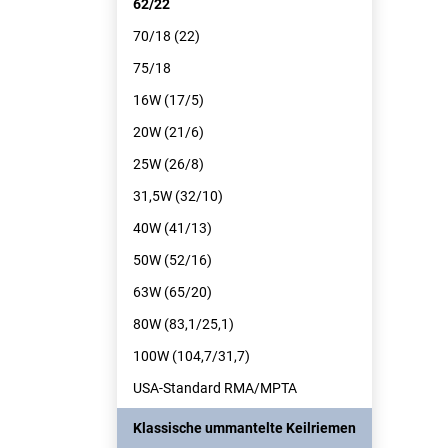
62/22
70/18 (22)
75/18
16W (17/5)
20W (21/6)
25W (26/8)
31,5W (32/10)
40W (41/13)
50W (52/16)
63W (65/20)
80W (83,1/25,1)
100W (104,7/31,7)
USA-Standard RMA/MPTA
Klassische ummantelte Keilriemen