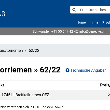
Home
Firma
Prod
Schwanden
+41 55 647 42 42
,
info@denecke.ch
|
Variatorriemen
62/22
atorriemen » 62/22
Technische Angaben
kt
Preis
6
-1745 Li Breitkeilriemen OFZ
Preise verstehen sich in CHF und exkl. MwSt.