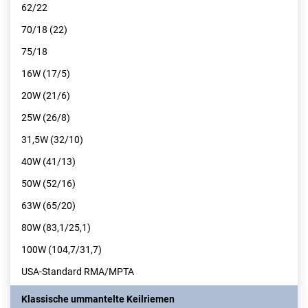
62/22
70/18 (22)
75/18
16W (17/5)
20W (21/6)
25W (26/8)
31,5W (32/10)
40W (41/13)
50W (52/16)
63W (65/20)
80W (83,1/25,1)
100W (104,7/31,7)
USA-Standard RMA/MPTA
Klassische ummantelte Keilriemen