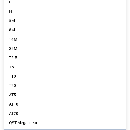
L
H
5M
8M
14M
S8M
T2.5
T5
T10
T20
AT5
AT10
AT20
QST Megalinear