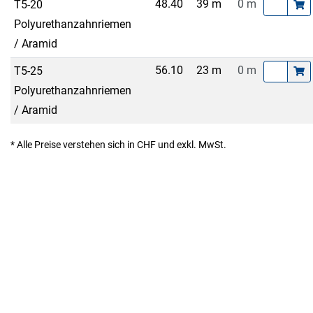
48.40
39 m
0 m
T5-20
Polyurethanzahnriemen
/ Aramid
56.10
23 m
0 m
T5-25
Polyurethanzahnriemen
/ Aramid
* Alle Preise verstehen sich in CHF und exkl. MwSt.