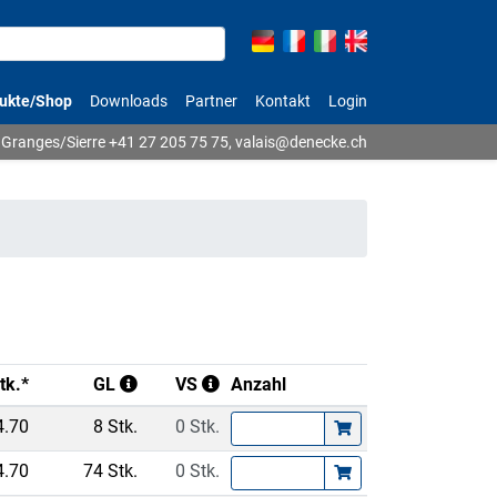
ukte/Shop
Downloads
Partner
Kontakt
Login
Granges/Sierre
+41 27 205 75 75
,
valais@denecke.ch
tk.*
GL
VS
Anzahl
4.70
8 Stk.
0 Stk.
4.70
74 Stk.
0 Stk.