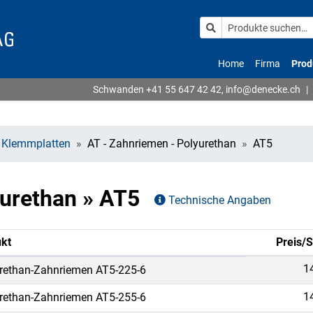
Home
Firma
Prod
Schwanden
+41 55 647 42 42
,
info@denecke.ch
|
 Klemmplatten
AT - Zahnriemen - Polyurethan
AT5
yurethan » AT5
Technische Angaben
kt
Preis/S
1
rethan-Zahnriemen AT5-225-6
1
rethan-Zahnriemen AT5-255-6