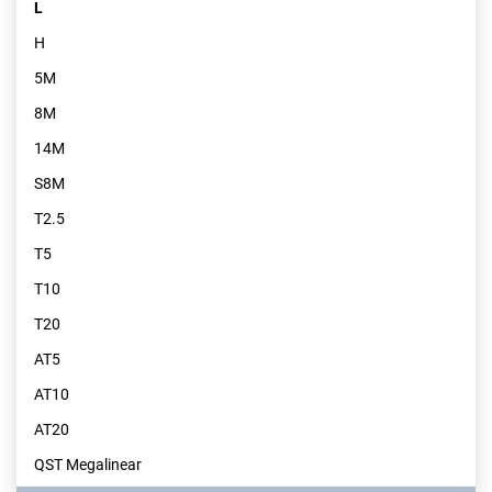
L
H
5M
8M
14M
S8M
T2.5
T5
T10
T20
AT5
AT10
AT20
QST Megalinear