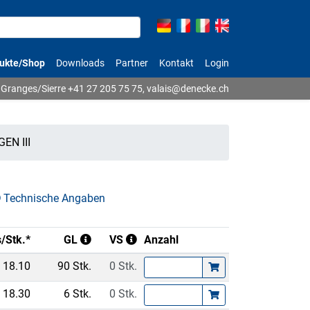
ukte/Shop
Downloads
Partner
Kontakt
Login
Granges/Sierre
+41 27 205 75 75
,
valais@denecke.ch
GEN III
Technische Angaben
s/Stk.*
GL
VS
Anzahl
18.10
90 Stk.
0 Stk.
18.30
6 Stk.
0 Stk.