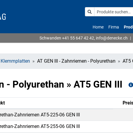
Home
Firma
Prod
Schwanden
+41 55 647 42 42
,
info@denecke.ch
|
 Klemmplatten
AT GEN III - Zahnriemen - Polyurethan
AT5 
n - Polyurethan » AT5 GEN III
kt
Prei
rethan-Zahnriemen AT5-225-06 GEN III
rethan-Zahnriemen AT5-255-06 GEN III