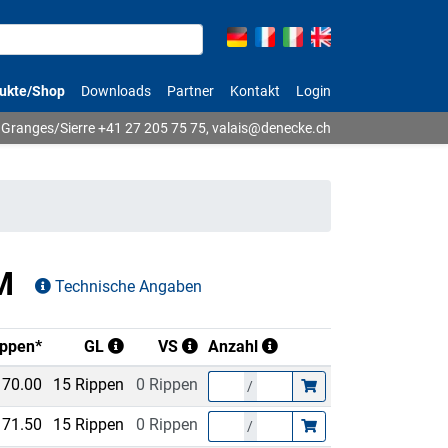
ukte/Shop
Downloads
Partner
Kontakt
Login
Granges/Sierre
+41 27 205 75 75
,
valais@denecke.ch
1M
Technische Angaben
ippen*
GL
VS
Anzahl
70.00
15 Rippen
0 Rippen
/
71.50
15 Rippen
0 Rippen
/