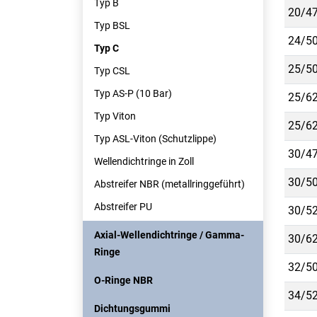
Typ B
20/47
Typ BSL
24/50
Typ C
25/50
Typ CSL
Typ AS-P (10 Bar)
25/62
Typ Viton
25/62
Typ ASL-Viton (Schutzlippe)
30/47
Wellendichtringe in Zoll
30/50
Abstreifer NBR (metallringgeführt)
Abstreifer PU
30/52
Axial-Wellendichtringe / Gamma-
30/62
Ringe
32/50
O-Ringe NBR
34/52
Dichtungsgummi