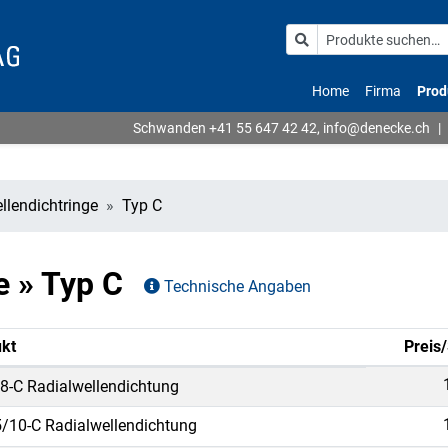
Home
Firma
Prod
Schwanden
+41 55 647 42 42
,
info@denecke.ch
|
llendichtringe
Typ C
e » Typ C
Technische Angaben
kt
Preis/
8-C Radialwellendichtung
/10-C Radialwellendichtung