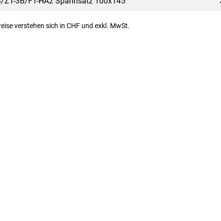
/ZT-3B/FT-HA2 Spannsatz 100x145
Preise verstehen sich in CHF und exkl. MwSt.
alstrasse 39 | T
055 647 42 42
|
info@denecke.ch