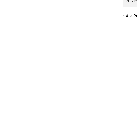
DL-5B
* Alle 
Denecke + Leuzinger AG | CH-8762 Schwanden | Sernft