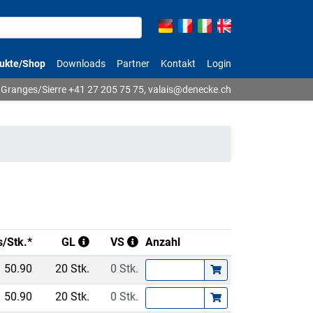
ukte/Shop
Downloads
Partner
Kontakt
Login
Granges/Sierre
+41 27 205 75 75
,
valais@denecke.ch
s/Stk.*
GL
VS
Anzahl
50.90
20 Stk.
0 Stk.
50.90
20 Stk.
0 Stk.