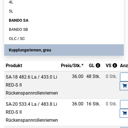
4L
5L
BANDO SA
BANDO SB
OLC / SC
Kupplungsriemen, grau
Produkt
Preis/Stk.*
GL
VS
Anz
36.00
48 Stk.
0 Stk.
SA-18 482.6 La / 433.0 Li
RED-S II
Rückenspannrollenriemen
36.00
16 Stk.
0 Stk.
SA-20 533.4 La / 483.8 Li
RED-S II
Rückenspannrollenriemen