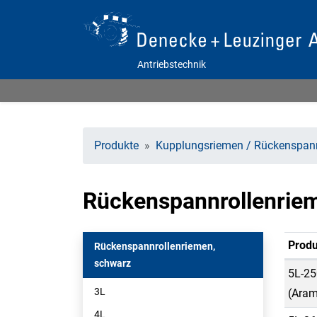
Antriebstechnik
Produkte
Kupplungsriemen / Rückenspann
Rückenspannrollenrie
Produ
Rückenspannrollenriemen,
schwarz
5L-25
3L
(Aram
4L