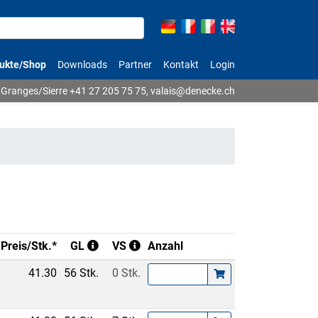
ukte/Shop
Downloads
Partner
Kontakt
Login
Granges/Sierre
+41 27 205 75 75
,
valais@denecke.ch
Preis/Stk.*
GL
VS
Anzahl
41.30
56 Stk.
0 Stk.