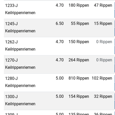
4.70
180 Rippen
47 Rippen
1233-J
Keilrippenriemen
6.50
55 Rippen
15 Rippen
1245-J
Keilrippenriemen
4.70
150 Rippen
0 Rippen
1262-J
Keilrippenriemen
4.70
264 Rippen
0 Rippen
1270-J
Keilrippenriemen
5.00
810 Rippen
102 Rippen
1280-J
Keilrippenriemen
5.00
154 Rippen
32 Rippen
1300-J
Keilrippenriemen
5.00
135 Rippen
36 Rippen
1309-J