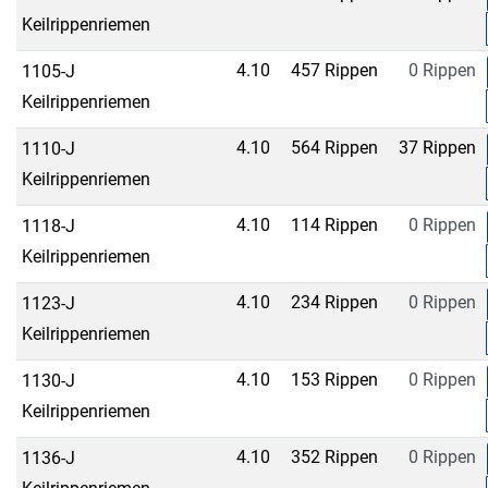
Keilrippenriemen
4.10
457 Rippen
0 Rippen
1105-J
Keilrippenriemen
4.10
564 Rippen
37 Rippen
1110-J
Keilrippenriemen
4.10
114 Rippen
0 Rippen
1118-J
Keilrippenriemen
4.10
234 Rippen
0 Rippen
1123-J
Keilrippenriemen
4.10
153 Rippen
0 Rippen
1130-J
Keilrippenriemen
4.10
352 Rippen
0 Rippen
1136-J