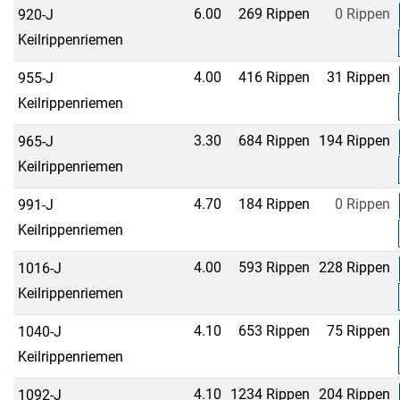
6.00
269 Rippen
0 Rippen
920-J
Keilrippenriemen
4.00
416 Rippen
31 Rippen
955-J
Keilrippenriemen
3.30
684 Rippen
194 Rippen
965-J
Keilrippenriemen
4.70
184 Rippen
0 Rippen
991-J
Keilrippenriemen
4.00
593 Rippen
228 Rippen
1016-J
Keilrippenriemen
4.10
653 Rippen
75 Rippen
1040-J
Keilrippenriemen
4.10
1234 Rippen
204 Rippen
1092-J