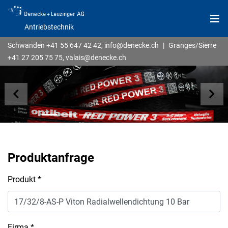
Antriebstechnik
Schwanden
+41 55 647 42 42
,
info@denecke.ch
|
Granges/Sierre
+41 27 205 75 75
,
valais@denecke.ch
zurück
wei
Produktanfrage
Produkt
*
Firma
*